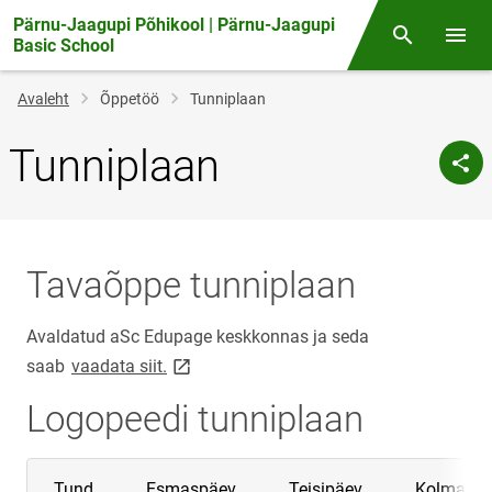
Pärnu-Jaagupi Põhikool | Pärnu-Jaagupi
Otsing
Menüü
Basic School
Jälglink
Avaleht
Õppetöö
Tunniplaan
Tunniplaan
Tavaõppe tunniplaan
Avaldatud aSc Edupage keskkonnas ja seda
link opens on new page
saab
vaadata siit.
Logopeedi tunniplaan
Tund
Esmaspäev
Teisipäev
Kolmapä