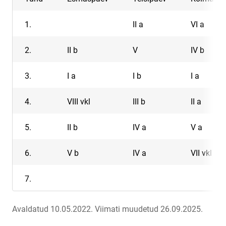
1.
II a
VI a
2.
II b
V
IV b
3.
I a
I b
I a
4.
VIII vkl
III b
II a
5.
II b
IV a
V a
6.
V b
IV a
VII vkl
7.
Avaldatud 10.05.2022.
Viimati muudetud 26.09.2025.