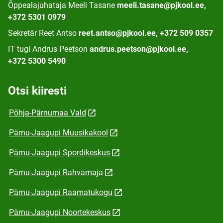
Õppealajuhataja Meeli Tasane
meeli.tasane@pjkool.ee,
+372 5301 0979
Sekretär Reet Antso
reet.antso@pjkool.ee, +372 509 0357
IT tugi Andrus Peetson
andrus.peetson@pjkool.ee,
+372 5300 5490
Otsi kiiresti
Põhja-Pärnumaa Vald
Pärnu-Jaagupi Muusikakool
Pärnu-Jaagupi Spordikeskus
Pärnu-Jaagupi Rahvamaja
Pärnu-Jaagupi Raamatukogu
Pärnu-Jaagupi Noortekeskus