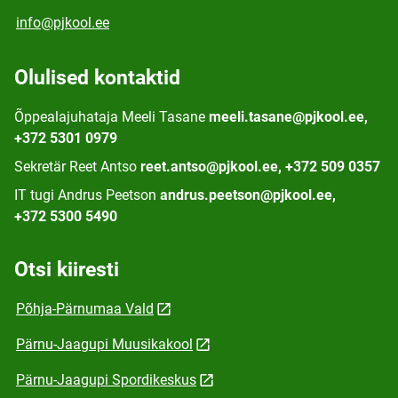
info@pjkool.ee
Olulised kontaktid
Õppealajuhataja Meeli Tasane
meeli.tasane@pjkool.ee,
+372 5301 0979
Sekretär Reet Antso
reet.antso@pjkool.ee, +372 509 0357
IT tugi Andrus Peetson
andrus.peetson@pjkool.ee,
+372 5300 5490
Otsi kiiresti
Põhja-Pärnumaa Vald
Pärnu-Jaagupi Muusikakool
Pärnu-Jaagupi Spordikeskus