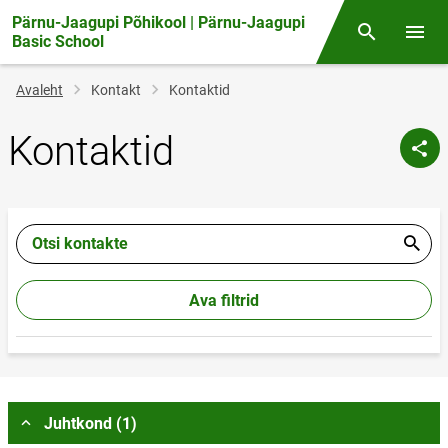
Pärnu-Jaagupi Põhikool | Pärnu-Jaagupi
Otsing
Menüü
Basic School
Jälglink
Avaleht
Kontakt
Kontaktid
Kontaktid
Otsi kontakte
Ava filtrid
Juhtkond (1)