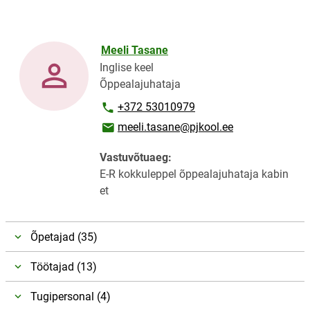
Meeli Tasane
Inglise keel
Õppealajuhataja
Telefoninumber
+372 53010979
E-posti aadress
meeli.tasane@pjkool.ee
Vastuvõtuaeg:
E-R kokkuleppel õppealajuhataja kabin
et
Õpetajad (35)
Töötajad (13)
Tugipersonal (4)