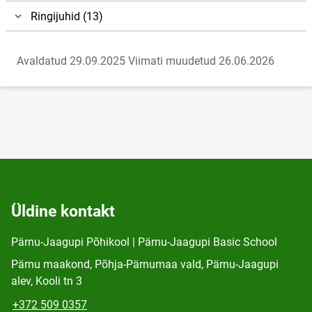
Ringijuhid (13)
Avaldatud 29.09.2025
Viimati muudetud 26.06.2026
Üldine kontakt
Pärnu-Jaagupi Põhikool | Pärnu-Jaagupi Basic School
Pärnu maakond, Põhja-Pärnumaa vald, Pärnu-Jaagupi
alev, Kooli tn 3
+372 509 0357