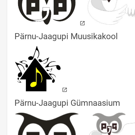
Pärnu-Jaagupi Muusikakool
link opens on new page
Pärnu-Jaagupi Gümnaasium
link opens on new page