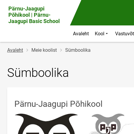
Pärnu-Jaagupi
Põhikool | Pärnu-
Jaagupi Basic School
Avaleht
Kool
Vastuvõt
Jälglink
Avaleht
Meie koolist
Sümboolika
Sümboolika
Pärnu-Jaagupi Põhikool
link opens on new page