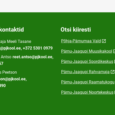
kontaktid
Otsi kiiresti
Põhja-Pärnumaa Vald
aja Meeli Tasane
e@pjkool.ee, +372 5301 0979
Pärnu-Jaagupi Muusikakool
t Antso
reet.antso@pjkool.ee,
Pärnu-Jaagupi Spordikeskus
57
Pärnu-Jaagupi Rahvamaja
us Peetson
son@pjkool.ee,
Pärnu-Jaagupi Raamatukogu
490
Pärnu-Jaagupi Noortekeskus