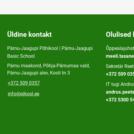
Üldine kontakt
Olulised 
Pärnu-Jaagupi Põhikool | Pärnu-Jaagupi
Õppealajuhat
Basic School
meeli.tasan
Pärnu maakond, Põhja-Pärnumaa vald,
Sekretär Ree
Pärnu-Jaagupi alev, Kooli tn 3
+372 509 03
+372 509 0357
IT tugi Andr
andrus.peet
info@pjkool.ee
+372 5300 5