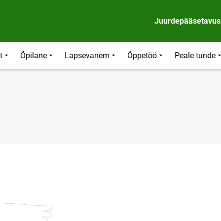
Juurdepääsetavus
t
Õpilane
Lapsevanem
Õppetöö
Peale tunde
link opens on new page