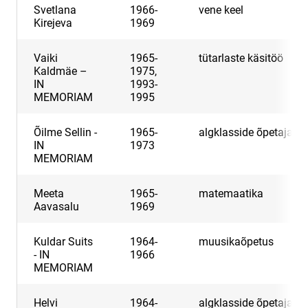
Svetlana
1966-
vene keel
Kirejeva
1969
Vaiki
1965-
tütarlaste käsitöö
Kaldmäe –
1975,
IN
1993-
MEMORIAM
1995
Õilme Sellin -
1965-
algklasside õpetaja
IN
1973
MEMORIAM
Meeta
1965-
matemaatika
Aavasalu
1969
Kuldar Suits
1964-
muusikaõpetus
- IN
1966
MEMORIAM
Helvi
1964-
algklasside õpetaja