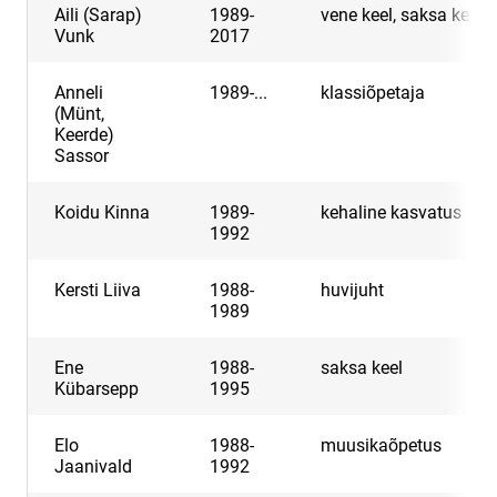
Aili (Sarap)
1989-
vene keel, saksa keel
Vunk
2017
Anneli
1989-...
klassiõpetaja
(Münt,
Keerde)
Sassor
Koidu Kinna
1989-
kehaline kasvatus
1992
Kersti Liiva
1988-
huvijuht
1989
Ene
1988-
saksa keel
Kübarsepp
1995
Elo
1988-
muusikaõpetus
Jaanivald
1992