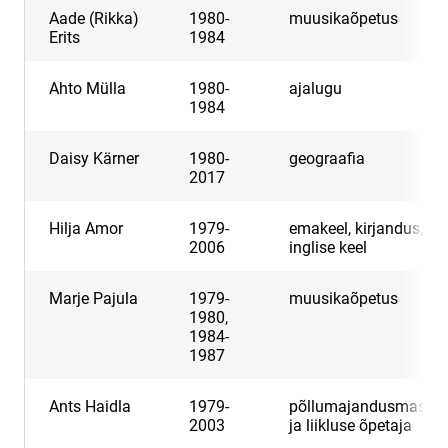
Aade (Rikka)
1980-
muusikaõpetus
Erits
1984
Ahto Mülla
1980-
ajalugu
1984
Daisy Kärner
1980-
geograafia
2017
Hilja Amor
1979-
emakeel, kirjandus,
2006
inglise keel
Marje Pajula
1979-
muusikaõpetus
1980,
1984-
1987
Ants Haidla
1979-
põllumajandusmasina
2003
ja liikluse õpetaja