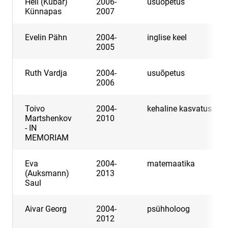
Heli (Kübar)
2006-
usuõpetus
Künnapas
2007
Evelin Pähn
2004-
inglise keel
2005
Ruth Vardja
2004-
usuõpetus
2006
Toivo
2004-
kehaline kasvatus
Martshenkov
2010
- IN
MEMORIAM
Eva
2004-
matemaatika
(Auksmann)
2013
Saul
Aivar Georg
2004-
psühholoog
2012