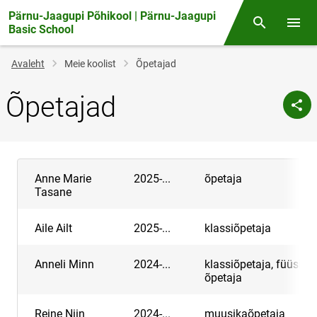
Pärnu-Jaagupi Põhikool | Pärnu-Jaagupi
Otsing
Menüü
Basic School
Jälglink
Avaleht
Meie koolist
Õpetajad
Õpetajad
Anne Marie
2025-...
õpetaja
Tasane
Aile Ailt
2025-...
klassiõpetaja
Anneli Minn
2024-...
klassiõpetaja, füüsika
õpetaja
Reine Niin
2024-...
muusikaõpetaja