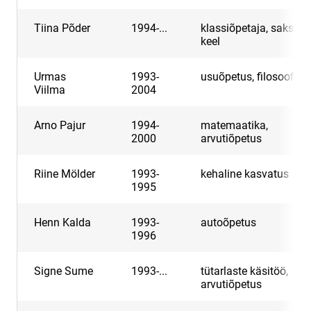
Tiina Põder
1994-...
klassiõpetaja, saksa
keel
Urmas
1993-
usuõpetus, filosoofia
Viilma
2004
Arno Pajur
1994-
matemaatika,
2000
arvutiõpetus
Riine Mölder
1993-
kehaline kasvatus
1995
Henn Kalda
1993-
autoõpetus
1996
Signe Sume
1993-...
tütarlaste käsitöö,
arvutiõpetus