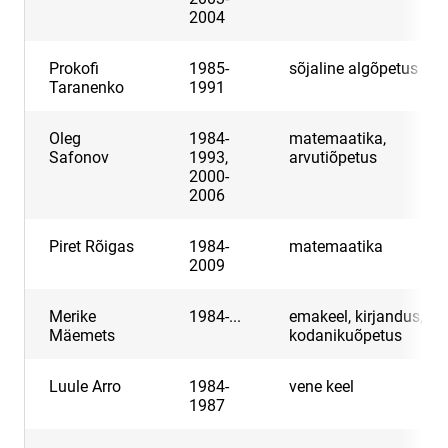
2004
Prokofi
1985-
sõjaline algõpetus
Taranenko
1991
Oleg
1984-
matemaatika,
Safonov
1993,
arvutiõpetus
2000-
2006
Piret Rõigas
1984-
matemaatika
2009
Merike
1984-...
emakeel, kirjandus,
Mäemets
kodanikuõpetus
Luule Arro
1984-
vene keel
1987