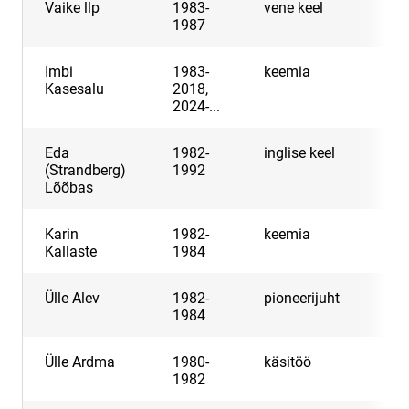
Vaike llp
1983-
vene keel
1987
Imbi
1983-
keemia
Kasesalu
2018,
2024-...
Eda
1982-
inglise keel
(Strandberg)
1992
Lõõbas
Karin
1982-
keemia
Kallaste
1984
Ülle Alev
1982-
pioneerijuht
1984
Ülle Ardma
1980-
käsitöö
1982