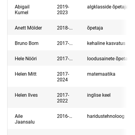
Abigail
2019-
algklasside õpetaja
Kumel
2023
Anett Mölder
2018-...
õpetaja
Bruno Born
2017-...
kehaline kasvatus
Hele Nööri
2017-...
loodusainete õpetaja
Helen Mitt
2017-
matemaatika
2024
Helen Ilves
2017-
inglise keel
2022
Aile
2016-…
haridustehnoloog
Jaansalu