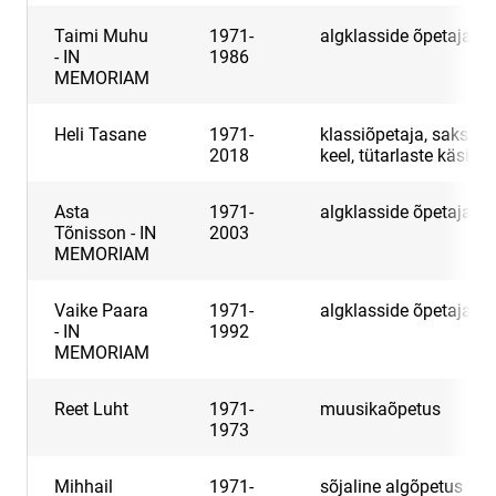
Taimi Muhu
1971-
algklasside õpetaja
- IN
1986
MEMORIAM
Heli Tasane
1971-
klassiõpetaja, saksa
2018
keel, tütarlaste käsitöö
Asta
1971-
algklasside õpetaja
Tõnisson - IN
2003
MEMORIAM
Vaike Paara
1971-
algklasside õpetaja
- IN
1992
MEMORIAM
Reet Luht
1971-
muusikaõpetus
1973
Mihhail
1971-
sõjaline algõpetus