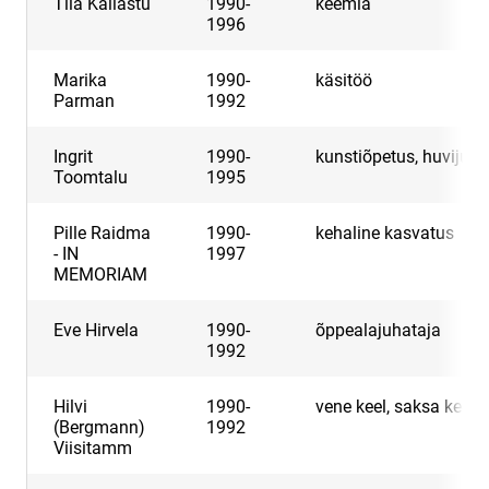
Tiia Kallastu
1990-
keemia
1996
Marika
1990-
käsitöö
Parman
1992
Ingrit
1990-
kunstiõpetus, huvijuht
Toomtalu
1995
Pille Raidma
1990-
kehaline kasvatus
- IN
1997
MEMORIAM
Eve Hirvela
1990-
õppealajuhataja
1992
Hilvi
1990-
vene keel, saksa keel
(Bergmann)
1992
Viisitamm