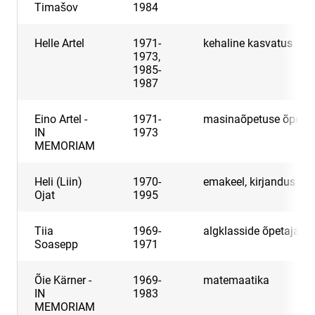
Timašov
1984
Helle Artel
1971-
kehaline kasvatus
1973,
1985-
1987
Eino Artel -
1971-
masinaõpetuse õpetaj
IN
1973
MEMORIAM
Heli (Liin)
1970-
emakeel, kirjandus
Ojat
1995
Tiia
1969-
algklasside õpetaja
Soasepp
1971
Õie Kärner -
1969-
matemaatika
IN
1983
MEMORIAM