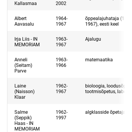
Kallasmaa
2002
Albert
1964-
õppealajuhataja (1964
Aavasalu
1967
1967), eesti keel
Irja Liis - IN
1963-
Ajalugu
MEMORIAM
1967
Anneli
1963-
matemaatika
(Seitam)
1966
Parve
Laine
1962-
bioloogia, loodusõpetu
(Naisson)
1967
tootmisõpetus, labora
Klaar
Salme
1962-
algklasside õpetaja
(Seppik)
1997
Haas - IN
MEMORIAM