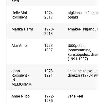
Kera
Helle-Mai
1974-
algklasside õpetaja,
Roosileht
2017
õpiabi
Marika Härm
1973-
emakeel, kirjandus
2013
Alar Amor
1973-
tööõpetus,
1997
joonestamine,
kunstiõpetus, direktor
(1991-1997)
Jaan
1973-
kehaline kasvatus,
Roosileht -
1991
direktor (1973-1991)
IN
MEMORIAM
Anne Niibo
1972-
vene keel
1985