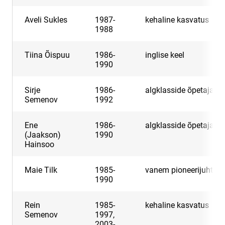
Aveli Sukles
1987-
kehaline kasvatus
1988
Tiina Õispuu
1986-
inglise keel
1990
Sirje
1986-
algklasside õpetaja
Semenov
1992
Ene
1986-
algklasside õpetaja
(Jaakson)
1990
Hainsoo
Maie Tilk
1985-
vanem pioneerijuht
1990
Rein
1985-
kehaline kasvatus
Semenov
1997,
2003-