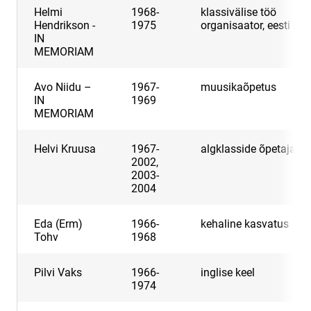
Helmi
1968-
klassivälise töö
Hendrikson -
1975
organisaator, eesti kee
IN
MEMORIAM
Avo Niidu –
1967-
muusikaõpetus
IN
1969
MEMORIAM
Helvi Kruusa
1967-
algklasside õpetaja
2002,
2003-
2004
Eda (Erm)
1966-
kehaline kasvatus
Tohv
1968
Pilvi Vaks
1966-
inglise keel
1974